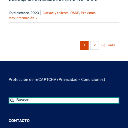
19 ⁄diciembre, 2023
|
Cursos y talleres
,
OSDE
,
Proximos
Más información
1
2
Siguiente
Protección de reCAPTCHA (
Privacidad
–
Condiciones
)
Buscar:
CONTACTO