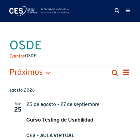
Saltar
al
contenido
OSDE
OSDE
Eventos
Eventos
Na
Próximos
Buscar
Naveg
Lista
de
Selecciona
de
la
agosto 2026
vis
fecha.
búsqu
de
Mar
25 de agosto - 27 de septiembre
y
25
Ev
vistas
Curso Testing de Usabilidad
de
CES - AULA VIRTUAL