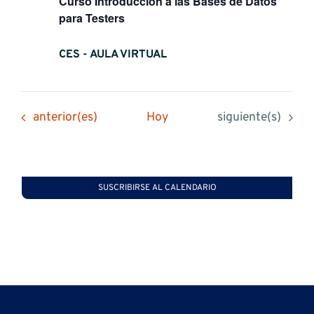
Curso Introducción a las Bases de Datos
para Testers
CES - AULA VIRTUAL
Eventos
Eventos
anterior(es)
Hoy
siguiente(s)
SUSCRIBIRSE AL CALENDARIO