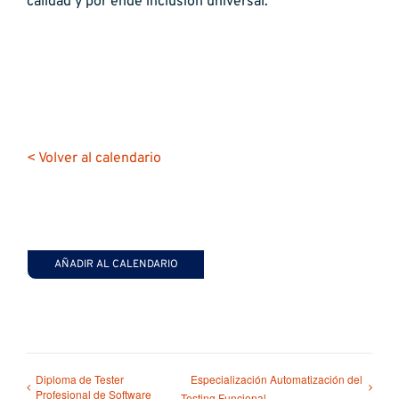
calidad y por ende inclusión universal.
< Volver al calendario
AÑADIR AL CALENDARIO
Diploma de Tester
Especialización Automatización del
Profesional de Software
Testing Funcional