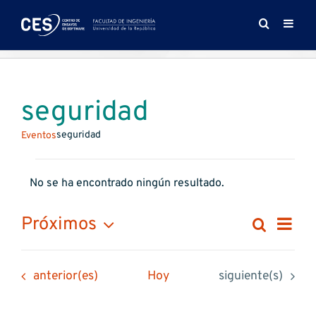
Saltar
al
contenido
seguridad
seguridad
Eventos
Eventos
No se ha encontrado ningún resultado.
Aviso
Na
Próximos
Buscar
Naveg
Lista
de
Selecciona
de
la
vis
Eventos
Eventos
anterior(es)
Hoy
siguiente(s)
fecha.
búsqu
de
y