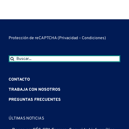
orientación
la
informática,
TI
en
laboral
calidad
Accesibilidad
para
Disposi
para
del
Web
jóvenes
Móviles
jóvenes
software
y
en
de
Usabilidad
Juan
Protección de reCAPTCHA (
Privacidad
–
Condiciones
)
Colonia
Lacaze
Buscar:
CONTACTO
TRABAJA CON NOSOTROS
PREGUNTAS FRECUENTES
ÚLTIMAS NOTICIAS