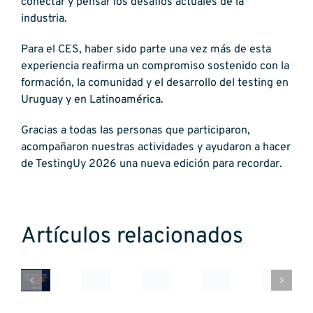
conectar y pensar los desafíos actuales de la
industria.
Para el CES, haber sido parte una vez más de esta
experiencia reafirma un compromiso sostenido con la
formación, la comunidad y el desarrollo del testing en
Uruguay y en Latinoamérica.
Gracias a todas las personas que participaron,
acompañaron nuestras actividades y ayudaron a hacer
de TestingUy 2026 una nueva edición para recordar.
Oportunidades
Una
Becas
y
Artículos relacionados
jornada
creCÉS
desafíos
de
22
CPA
de
Automa
tecnología
años
Ferrere:
la
del
y
impulsando
Seguridad
industria
Testing