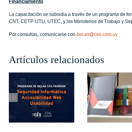
Financiamiento
La capacitación se subsidia a través de un programa de fo
CNT, CETP-UTU, UTEC, y los Ministerios de Trabajo y Seg
Por consultas, comunicarse con
becas@ces.com.uy
Artículos relacionados
S
Una jornada
Oportu
de tecnología
y desa
y orientación
la indu
laboral para
para 
jóvenes de
en 
Colonia
La