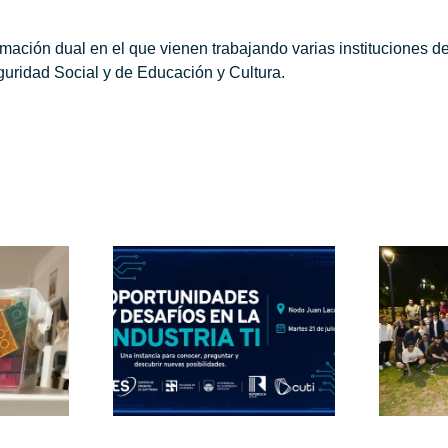
rmación dual en el que vienen trabajando varias instituciones 
uridad Social y de Educación y Cultura.
nidades
fíos de
22 años
stria TI
impulsando la
jóvenes
calidad del
Juan
software
caze