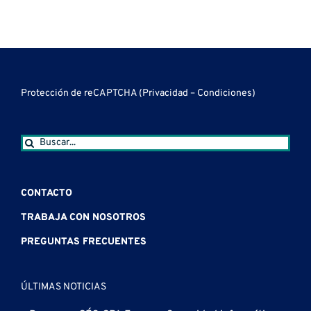
orientación
la
informática,
TI
en
laboral
calidad
Accesibilidad
para
Disposi
para
del
Web
jóvenes
Móviles
jóvenes
software
y
en
de
Usabilidad
Juan
Protección de reCAPTCHA (
Privacidad
–
Condiciones
)
Colonia
Lacaze
Buscar:
CONTACTO
TRABAJA CON NOSOTROS
PREGUNTAS FRECUENTES
ÚLTIMAS NOTICIAS