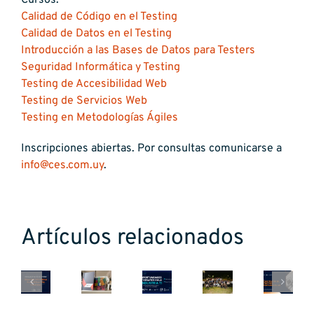
Cursos:
Calidad de Código en el Testing
Calidad de Datos en el Testing
Introducción a las Bases de Datos para Testers
Seguridad Informática y Testing
Testing de Accesibilidad Web
Testing de Servicios Web
Testing en Metodologías Ágiles
Inscripciones abiertas. Por consultas comunicarse a
info@ces.com.uy
.
Oportunidades
Una
Becas
y
Artículos relacionados
jornada
creCÉS
desafíos
de
22
CPA
de
Automa
tecnología
años
Ferrere:
la
del
y
impulsando
Seguridad
industria
Testing