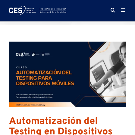
Saltar
al
contenido
Automatización del
Testing en Dispositivos