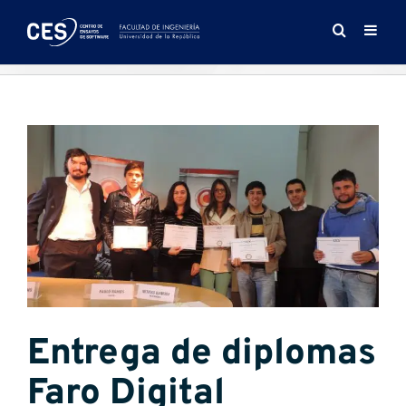
Saltar
al
contenido
Ver
imagen
más
grande
Entrega de diplomas
Faro Digital