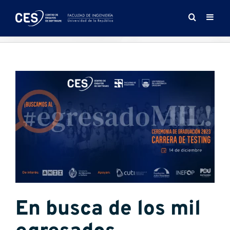
Saltar
al
contenido
Ver
imagen
más
grande
En busca de los mil