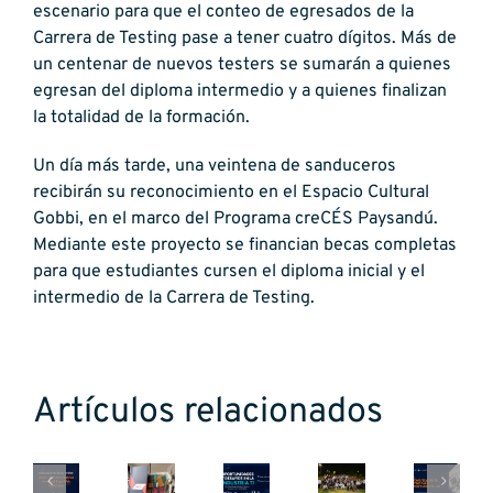
escenario para que el conteo de egresados de la
Carrera de Testing pase a tener cuatro dígitos. Más de
un centenar de nuevos testers se sumarán a quienes
egresan del diploma intermedio y a quienes finalizan
la totalidad de la formación.
Un día más tarde, una veintena de sanduceros
recibirán su reconocimiento en el Espacio Cultural
Gobbi, en el marco del Programa creCÉS Paysandú.
Mediante este proyecto se financian becas completas
para que estudiantes cursen el diploma inicial y el
intermedio de la Carrera de Testing.
Oportunidades
Una
Becas
y
Artículos relacionados
jornada
creCÉS
desafíos
de
22
CPA
de
Automa
tecnología
años