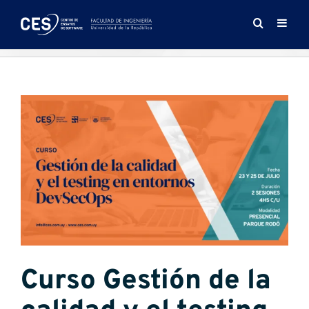
Saltar
al
contenido
Ver
imagen
más
grande
Curso Gestión de la