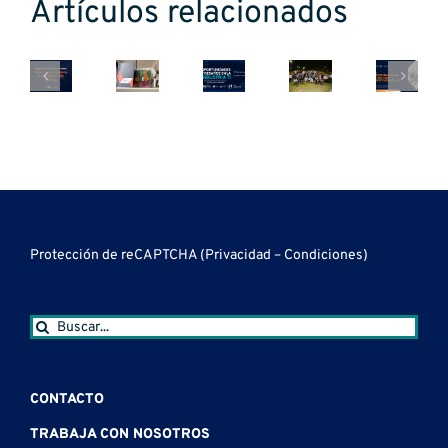
Becas
y
Artículos relacionados
jornada
creCÉS
desafíos
de
22
CPA
de
Automa
tecnología
años
Ferrere:
la
del
y
impulsando
Seguridad
industria
Testing
orientación
la
informática,
TI
en
laboral
calidad
Accesibilidad
para
Disposi
para
del
Web
jóvenes
Móviles
jóvenes
software
y
en
de
Usabilidad
Juan
Protección de reCAPTCHA (
Privacidad
–
Condiciones
)
Colonia
Lacaze
Buscar:
CONTACTO
TRABAJA CON NOSOTROS