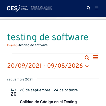
Saltar
al
contenido
testing de software
testing de software
Eventos
Eventos
Na
Buscar
Naveg
Lista
de
20/09/2021
 - 
09/08/2026
de
vis
Selecciona
búsqu
la
de
septiembre 2021
fecha.
y
Ev
Lun
20 de septiembre - 24 de octubre
vistas
20
de
Calidad de Código en el Testing