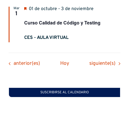
Destacado
Mar
01 de octubre - 3 de noviembre
1
Curso Calidad de Código y Testing
CES - AULA VIRTUAL
Eventos
Eventos
anterior(es)
Hoy
siguiente(s)
SUSCRIBIRSE AL CALENDARIO