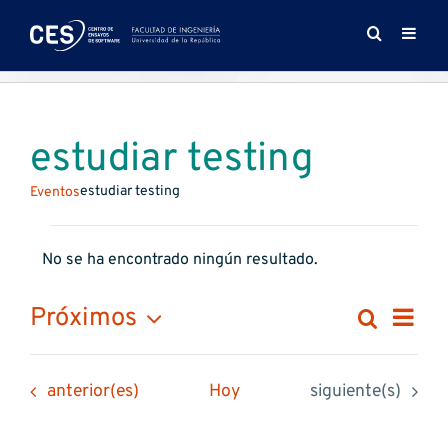
Saltar
al
contenido
estudiar testing
estudiar testing
Eventos
Eventos
No se ha encontrado ningún resultado.
Aviso
Na
Próximos
Buscar
Naveg
Lista
de
Selecciona
de
la
vis
Eventos
Eventos
anterior(es)
Hoy
siguiente(s)
fecha.
búsqu
de
y