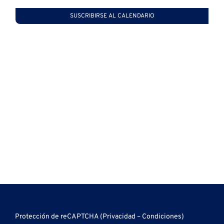
vistas
SUSCRIBIRSE AL CALENDARIO
de
Event
Protección de reCAPTCHA (
Privacidad
–
Condiciones
)