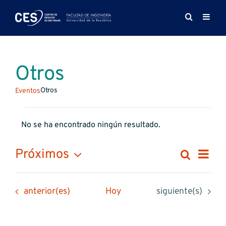
Saltar
al
contenido
Otros
Otros
Eventos
Eventos
No se ha encontrado ningún resultado.
Aviso
Na
Próximos
Buscar
Naveg
Lista
de
Selecciona
de
la
vis
Eventos
Eventos
anterior(es)
Hoy
siguiente(s)
fecha.
búsqu
de
y
Ev