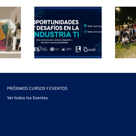
nidades
fíos de
22 años
stria TI
impulsando la
jóvenes
calidad del
Juan
software
caze
PRÓXIMOS CURSOS Y EVENTOS
Ver todos los Eventos