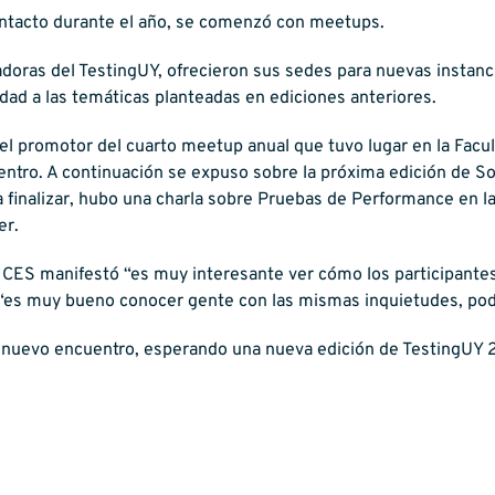
ntacto durante el año, se comenzó con meetups.
doras del TestingUY, ofrecieron sus sedes para nuevas instanci
ad a las temáticas planteadas en ediciones anteriores.
el promotor del cuarto meetup anual que tuvo lugar en la Facult
uentro. A continuación se expuso sobre la próxima edición de S
a finalizar, hubo una charla sobre Pruebas de Performance en l
er.
 del CES manifestó “es muy interesante ver cómo los participant
 “es muy bueno conocer gente con las mismas inquietudes, pod
 nuevo encuentro, esperando una nueva edición de TestingUY 2